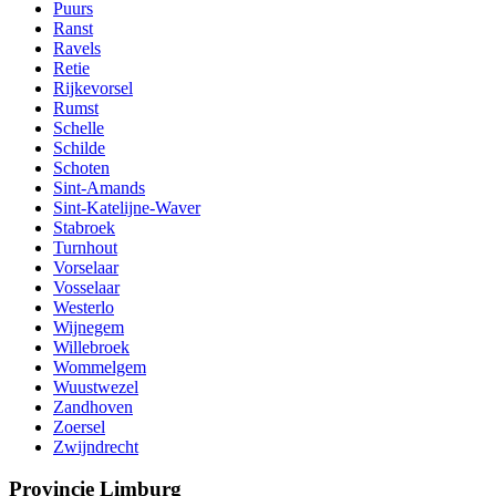
Puurs
Ranst
Ravels
Retie
Rijkevorsel
Rumst
Schelle
Schilde
Schoten
Sint-Amands
Sint-Katelijne-Waver
Stabroek
Turnhout
Vorselaar
Vosselaar
Westerlo
Wijnegem
Willebroek
Wommelgem
Wuustwezel
Zandhoven
Zoersel
Zwijndrecht
Provincie Limburg