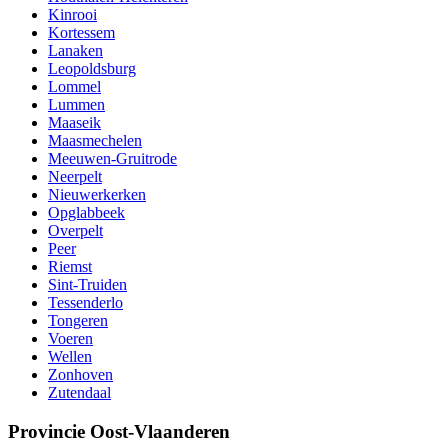
Kinrooi
Kortessem
Lanaken
Leopoldsburg
Lommel
Lummen
Maaseik
Maasmechelen
Meeuwen-Gruitrode
Neerpelt
Nieuwerkerken
Opglabbeek
Overpelt
Peer
Riemst
Sint-Truiden
Tessenderlo
Tongeren
Voeren
Wellen
Zonhoven
Zutendaal
Provincie Oost-Vlaanderen