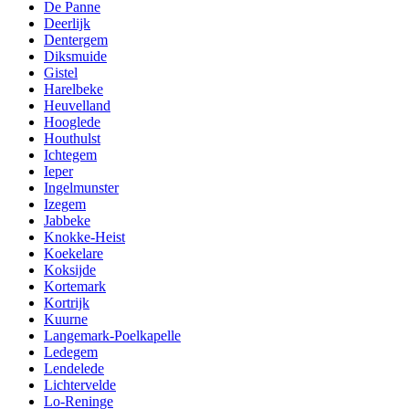
De Panne
Deerlijk
Dentergem
Diksmuide
Gistel
Harelbeke
Heuvelland
Hooglede
Houthulst
Ichtegem
Ieper
Ingelmunster
Izegem
Jabbeke
Knokke-Heist
Koekelare
Koksijde
Kortemark
Kortrijk
Kuurne
Langemark-Poelkapelle
Ledegem
Lendelede
Lichtervelde
Lo-Reninge