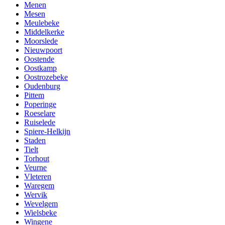
Menen
Mesen
Meulebeke
Middelkerke
Moorslede
Nieuwpoort
Oostende
Oostkamp
Oostrozebeke
Oudenburg
Pittem
Poperinge
Roeselare
Ruiselede
Spiere-Helkijn
Staden
Tielt
Torhout
Veurne
Vleteren
Waregem
Wervik
Wevelgem
Wielsbeke
Wingene