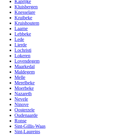
Kaprijke
Kluisbergen
Knesselare
Kruibeke
Kruishoutem
Laarne
Lebbeke
Lede
Lierde
Lochristi
Lokeren
Lovendegem
Maarkedal
Maldegem
Melle
Merelbeke
Moerbeke
Nazareth
Nevele
Ninove
Oosterzele
Oudenaarde
Ronse
Sint-Gillis-Waas
Sint-Laureins