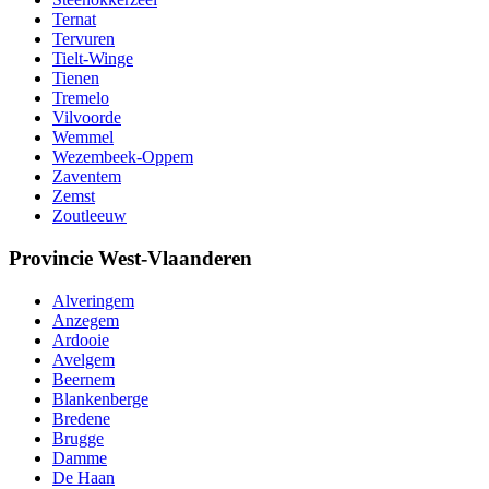
Ternat
Tervuren
Tielt-Winge
Tienen
Tremelo
Vilvoorde
Wemmel
Wezembeek-Oppem
Zaventem
Zemst
Zoutleeuw
Provincie West-Vlaanderen
Alveringem
Anzegem
Ardooie
Avelgem
Beernem
Blankenberge
Bredene
Brugge
Damme
De Haan