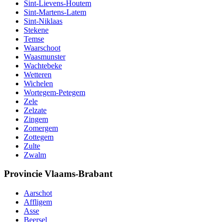
Sint-Lievens-Houtem
Sint-Martens-Latem
Sint-Niklaas
Stekene
Temse
Waarschoot
Waasmunster
Wachtebeke
Wetteren
Wichelen
Wortegem-Petegem
Zele
Zelzate
Zingem
Zomergem
Zottegem
Zulte
Zwalm
Provincie Vlaams-Brabant
Aarschot
Affligem
Asse
Beersel