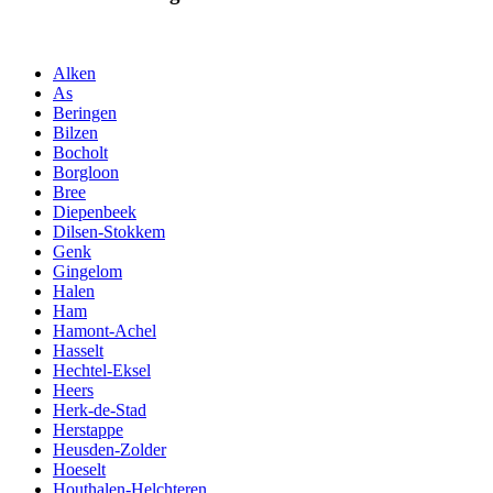
Alken
As
Beringen
Bilzen
Bocholt
Borgloon
Bree
Diepenbeek
Dilsen-Stokkem
Genk
Gingelom
Halen
Ham
Hamont-Achel
Hasselt
Hechtel-Eksel
Heers
Herk-de-Stad
Herstappe
Heusden-Zolder
Hoeselt
Houthalen-Helchteren