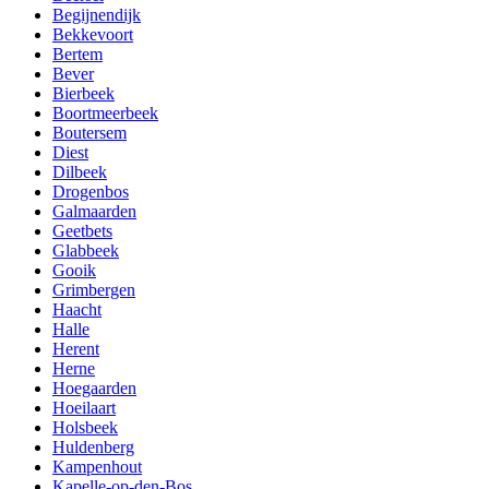
Begijnendijk
Bekkevoort
Bertem
Bever
Bierbeek
Boortmeerbeek
Boutersem
Diest
Dilbeek
Drogenbos
Galmaarden
Geetbets
Glabbeek
Gooik
Grimbergen
Haacht
Halle
Herent
Herne
Hoegaarden
Hoeilaart
Holsbeek
Huldenberg
Kampenhout
Kapelle-op-den-Bos