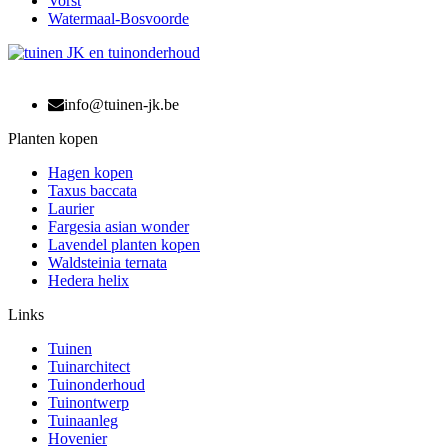
Vorst
Watermaal-Bosvoorde
info@tuinen-jk.be
Planten kopen
Hagen kopen
Taxus baccata
Laurier
Fargesia asian wonder
Lavendel planten kopen
Waldsteinia ternata
Hedera helix
Links
Tuinen
Tuinarchitect
Tuinonderhoud
Tuinontwerp
Tuinaanleg
Hovenier