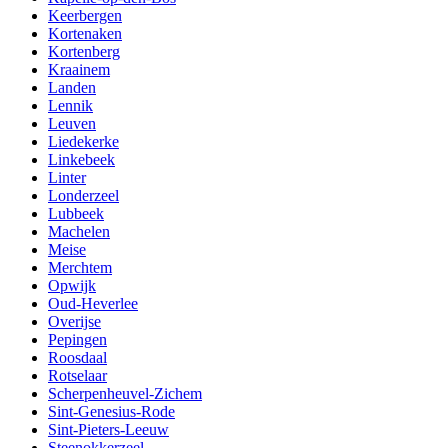
Keerbergen
Kortenaken
Kortenberg
Kraainem
Landen
Lennik
Leuven
Liedekerke
Linkebeek
Linter
Londerzeel
Lubbeek
Machelen
Meise
Merchtem
Opwijk
Oud-Heverlee
Overijse
Pepingen
Roosdaal
Rotselaar
Scherpenheuvel-Zichem
Sint-Genesius-Rode
Sint-Pieters-Leeuw
Steenokkerzeel