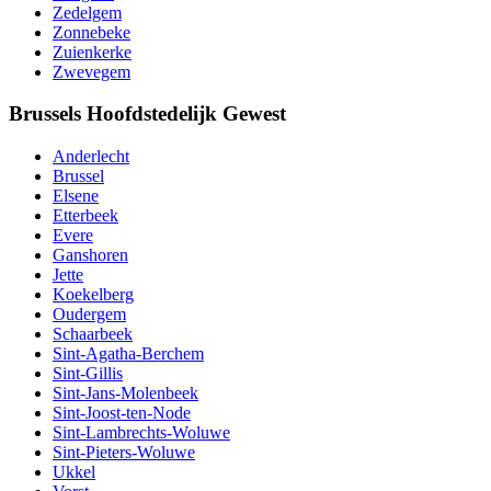
Zedelgem
Zonnebeke
Zuienkerke
Zwevegem
Brussels Hoofdstedelijk Gewest
Anderlecht
Brussel
Elsene
Etterbeek
Evere
Ganshoren
Jette
Koekelberg
Oudergem
Schaarbeek
Sint-Agatha-Berchem
Sint-Gillis
Sint-Jans-Molenbeek
Sint-Joost-ten-Node
Sint-Lambrechts-Woluwe
Sint-Pieters-Woluwe
Ukkel