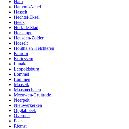
Ham
Hamont-Achel
Hasselt
Hechtel-Eksel
Heers
Herk-de-Stad
Herstappe
Heusden-Zolder
Hoeselt
Houthalen-Helchteren
Kinrooi
Kortessem
Lanaken
Leopoldsburg
Lommel
Lummen
Maaseik
Maasmechelen
Meeuwen-Gruitrode
Neerpelt
Nieuwerkerken
Opglabbeek
Overpelt
Peer
Riemst