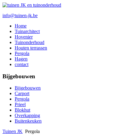
info@tuinen-jk.be
Home
Tuinarchitect
Hovenier
Tuinonderhoud
Houten terrassen
Pergola
Hagen
contact
Bijgebouwen
Bijgebouwen
Carport
Pergola
Prieel
Blokhut
Overkapping
Buitenkeuken
Tuinen JK
Pergola