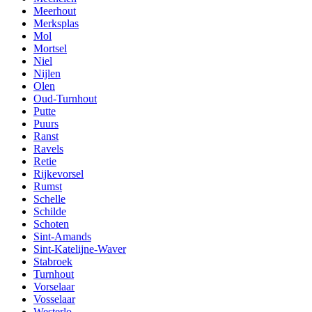
Meerhout
Merksplas
Mol
Mortsel
Niel
Nijlen
Olen
Oud-Turnhout
Putte
Puurs
Ranst
Ravels
Retie
Rijkevorsel
Rumst
Schelle
Schilde
Schoten
Sint-Amands
Sint-Katelijne-Waver
Stabroek
Turnhout
Vorselaar
Vosselaar
Westerlo