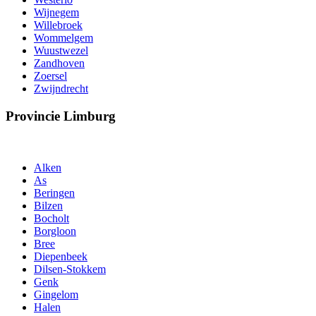
Wijnegem
Willebroek
Wommelgem
Wuustwezel
Zandhoven
Zoersel
Zwijndrecht
Provincie Limburg
Alken
As
Beringen
Bilzen
Bocholt
Borgloon
Bree
Diepenbeek
Dilsen-Stokkem
Genk
Gingelom
Halen