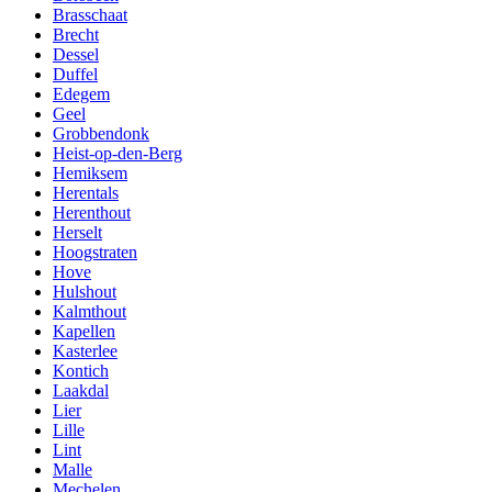
Brasschaat
Brecht
Dessel
Duffel
Edegem
Geel
Grobbendonk
Heist-op-den-Berg
Hemiksem
Herentals
Herenthout
Herselt
Hoogstraten
Hove
Hulshout
Kalmthout
Kapellen
Kasterlee
Kontich
Laakdal
Lier
Lille
Lint
Malle
Mechelen