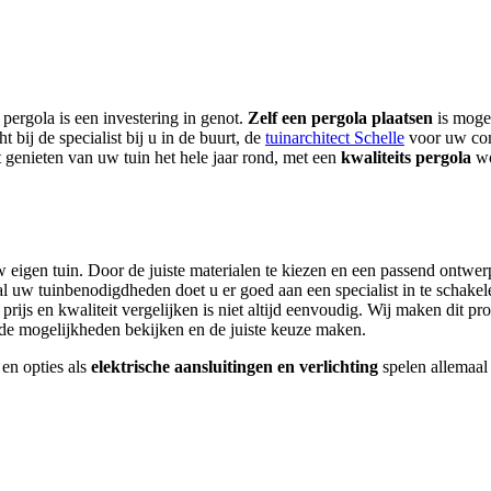
pergola is een investering in genot.
Zelf een pergola plaatsen
is mogel
 bij de specialist bij u in de buurt, de
tuinarchitect Schelle
voor uw comp
t genieten van uw tuin het hele jaar rond, met een
kwaliteits pergola
wo
eigen tuin. Door de juiste materialen te kiezen en een passend ontwerp 
 al uw tuinbenodigdheden doet u er goed aan een specialist in te schake
prijs en kwaliteit vergelijken is niet altijd eenvoudig. Wij maken dit p
 de mogelijkheden bekijken en de juiste keuze maken.
 en opties als
elektrische aansluitingen en verlichting
spelen allemaal 