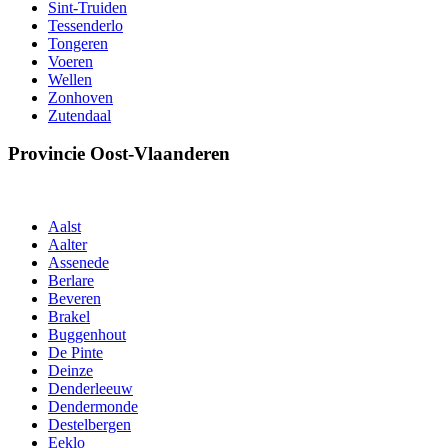
Sint-Truiden
Tessenderlo
Tongeren
Voeren
Wellen
Zonhoven
Zutendaal
Provincie Oost-Vlaanderen
Aalst
Aalter
Assenede
Berlare
Beveren
Brakel
Buggenhout
De Pinte
Deinze
Denderleeuw
Dendermonde
Destelbergen
Eeklo