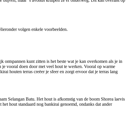
te blijven, maar ‘s avonds kruipen ze er onderweg. Dit kan overlast op
. Hieronder volgen enkele voorbeelden.
jk ontspannen kunt zitten is het beste wat je kan overkomen als je in
 kun je vooral doen door met veel hout te werken. Vooral op warme
ai houten terras creëer je sfeer en zorgt ervoor dat je terras lang
aam Selangan Batu. Het hout is afkomstig van de boom Shorea laevis
t het hout standaard nog bankirai genoemd, ondanks dat ander