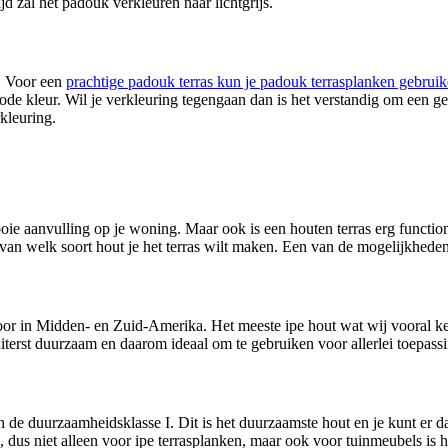
d zal het padouk verkleuren naar lichtgrijs.
. Voor een
prachtige padouk terras kun je padouk terrasplanken gebrui
ode kleur. Wil je verkleuring tegengaan dan is het verstandig om een gep
kleuring.
mooie aanvulling op je woning. Maar ook is een houten terras erg function
an welk soort hout je het terras wilt maken. Een van de mogelijkheden 
r in Midden- en Zuid-Amerika. Het meeste ipe hout wat wij vooral ke
uiterst duurzaam en daarom ideaal om te gebruiken voor allerlei toepassi
 de duurzaamheidsklasse I. Dit is het duurzaamste hout en je kunt er dan
n, dus niet alleen voor ipe terrasplanken, maar ook voor tuinmeubels is h