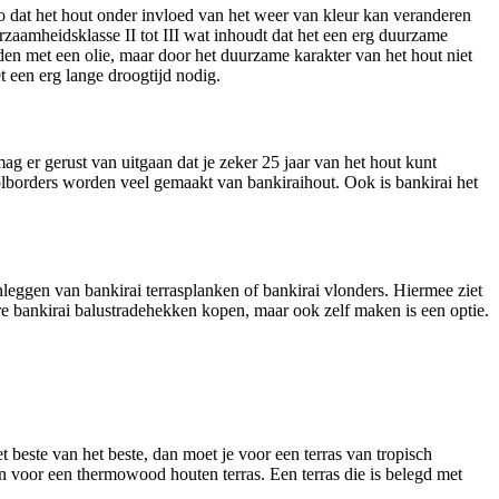
 zo dat het hout onder invloed van het weer van kleur kan veranderen
rzaamheidsklasse II tot III wat inhoudt dat het een erg duurzame
rden met een olie, maar door het duurzame karakter van het hout niet
t een erg lange droogtijd nodig.
mag er gerust van uitgaan dat je zeker 25 jaar van het hout kunt
olborders worden veel gemaakt van bankiraihout. Ook is bankirai het
nleggen van bankirai terrasplanken of bankirai vlonders. Hiermee ziet
are bankirai balustradehekken kopen, maar ook zelf maken is een optie.
 beste van het beste, dan moet je voor een terras van tropisch
zen voor een thermowood houten terras. Een terras die is belegd met