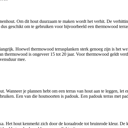
hout. Om dit hout duurzaam te maken wordt het verhit. De verhitting 
ut dus geschikt om te gebruiken voor bijvoorbeeld een thermowood terra
ngrijk. Hoewel thermowood terrasplanken sterk genoeg zijn is het wel g
n thermowood is ongeveer 15 tot 20 jaar. Voor thermowood geldt verd
levensduur mee.
. Wanneer je plannen hebt om een terras van hout aan te leggen, let er
gebruiken. Een van die houtsoorten is padouk. Een padouk terras met pa
Het hout kenmerkt zich door de koraalrode tot bruinrode kleur. De kle