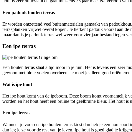
hout is zeer duurzaam en gaat minstens 25 jaar mee. Na verloop van tij
Een padouk houten terras
Er worden ontzettend veel buitenmaterialen gemaakt van padoukhout
terrasplanken vrijwel overal kopen. Je herkent padouk vooral aan de r
maar dan is je padouk terras wel weer voor vier jaar bestand tegen ver
Een ipe terras
Een houten terras staat altijd mooi in je tuin. Het is tevens een zeer 
gewoon met blote voeten overheen. Je moet je alleen goed oriënteren v
Wat is ipe hout
Het ipe hout komt van de ipeboom. Deze boom komt voornamelijk voo
worden en het hout heeft een bruine tot geelbruine kleur. Het hout is 
Een ipe terras
Wanneer je voor een ipe houten terras kiest dan heb je een houtsoort in
dan leg je ze voor de rest van je leven. Ipe hout is goed glad te krijge