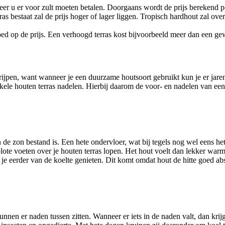
 meer u er voor zult moeten betalen. Doorgaans wordt de prijs berekend 
erras bestaat zal de prijs hoger of lager liggen. Tropisch hardhout zal
nvloed op de prijs. Een verhoogd terras kost bijvoorbeeld meer dan een ge
grijpen, want wanneer je een duurzame houtsoort gebruikt kun je er jar
enkele houten terras nadelen. Hierbij daarom de voor- en nadelen van een
 de zon bestand is. Een hete ondervloer, wat bij tegels nog wel eens het
lote voeten over je houten terras lopen. Het hout voelt dan lekker warm
je eerder van de koelte genieten. Dit komt omdat hout de hitte goed abs
nen er naden tussen zitten. Wanneer er iets in de naden valt, dan krijg