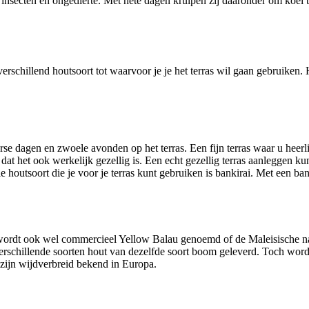
r insecten en ongedierte. Met hete dagen kruipen zij daaronder om koel 
verschillend houtsoort tot waarvoor je je het terras wil gaan gebruiken
se dagen en zwoele avonden op het terras. Een fijn terras waar u heerli
n dat het ook werkelijk gezellig is. Een echt gezellig terras aanleggen
utsoort die je voor je terras kunt gebruiken is bankirai. Met een bankir
 wordt ook wel commercieel Yellow Balau genoemd of de Maleisische n
rschillende soorten hout van dezelfde soort boom geleverd. Toch word
zijn wijdverbreid bekend in Europa.