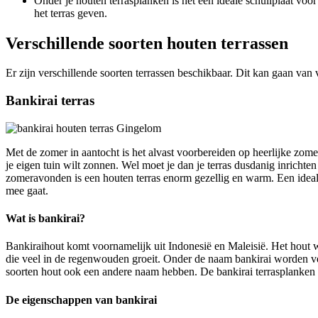
Onder je houten terrasplanken is het een ideale schuilplaat voo
het terras geven.
Verschillende soorten houten terrassen
Er zijn verschillende soorten terrassen beschikbaar. Dit kan gaan van 
Bankirai terras
Met de zomer in aantocht is het alvast voorbereiden op heerlijke zomer
je eigen tuin wilt zonnen. Wel moet je dan je terras dusdanig inrichte
zomeravonden is een houten terras enorm gezellig en warm. Een ideale ho
mee gaat.
Wat is bankirai?
Bankiraihout komt voornamelijk uit Indonesië en Maleisië. Het hout
die veel in de regenwouden groeit. Onder de naam bankirai worden ve
soorten hout ook een andere naam hebben. De bankirai terrasplanken 
De eigenschappen van bankirai