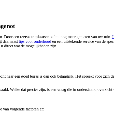
ngenot
men. Door een
terras te plaatsen
zult u nog meer genieten van uw tuin.
H
jgt daarnaast
tips voor onderhoud
en een uitstekende service van de specia
 u direct wat de mogelijkheden zijn.
ht naar een goed terras is dan ook belangrijk. Het spreekt voor zich dat
.
paald. Welke dat precies zijn, is een vraag die in onderstaand overzich
e van volgende factoren af: