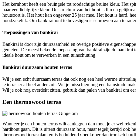
Het kernhout heeft een bruingele tot roodachtige bruine kleur. Het spi
naar een lichtgrijze kleur. De structuur van het hout is fijn en geli
houtsoort is. Het hout kan ongeveer 25 jaar mee. Het hout is hard, he
noodzakelijk. Om bankiraihout te bevestigen is schroeven aan te raden.
Toepassingen van bankirai
Bankirai is door zijn duurzaamheid en overige positieve eigenschappen
genieten. De meest bekende toepassing van bankirai zijn de bankirai 
ideale hout om te verwerken in een tuinschutting.
Bankirai duurzaam houten terras
Wil je een echt duurzaam terras dat ook nog een heel warme uitstralin
je terras er al heel anders uit. Wil je misschien nog een balustrade 
Wil je ook nog overdekt zitten, gebruik dan palen van bankirai om e
Een thermowood terras
Wanneer je een houten terras wilt aanleggen dan moet je er wel rekeni
hardhout gaan. Dit is uiterst duurzaam hout, maar tegelijkertijd ook h
thermowood terrasplanken is beduidend goedkoper dan tropisch hard