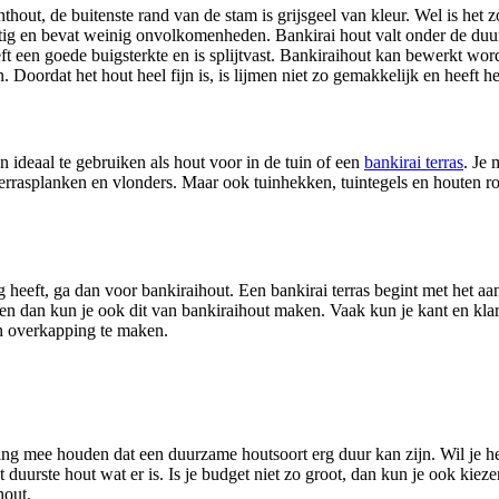
nthout, de buitenste rand van de stam is grijsgeel van kleur. Wel is het
jkmatig en bevat weinig onvolkomenheden. Bankirai hout valt onder de duu
eft een goede buigsterkte en is splijtvast. Bankiraihout kan bewerkt wo
 Doordat het hout heel fijn is, is lijmen niet zo gemakkelijk en heeft he
 ideaal te gebruiken als hout voor in de tuin of een
bankirai terras
. Je 
terrasplanken en vlonders. Maar ook tuinhekken, tuintegels en houten r
g heeft, ga dan voor bankiraihout. Een bankirai terras begint met het aa
maken dan kun je ook dit van bankiraihout maken. Vaak kun je kant en kl
en overkapping te maken.
ng mee houden dat een duurzame houtsoort erg duur kan zijn. Wil je het
et duurste hout wat er is. Is je budget niet zo groot, dan kun je ook kie
hout.